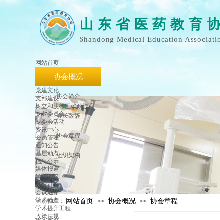
山 东 省 医 药 教 育 
Shandong Medical Education Associati
网站首页
协会概况
党建文化
协会简介
支部建设
树立和践行正确政绩观
专业委员会
会长致辞
专委会活动
资讯中心
协会章程
会员管理
通知公告
基层动态
组织架构
信息公示
媒体报道
学术交流
会议计划
会议通知
学术动态
网站首页
协会概况
协会章程
当前位置：
>>
>>
学术提升工程
政策法规