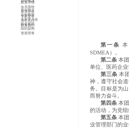
协会概况
政策详情
会员系统
协会简介
会员登录
会长致辞
专家登录
专家委员会
办公入口
协会章程
联系我们
组织架构
资质荣誉
第一条
本
SDMEA）。
第二条
本
单位、医药企业
第三条
本
神，遵守社会道
务。目标是为山
而努力奋斗。
第四条
本
的活动，为党组
第五条
本
业管理部门的业